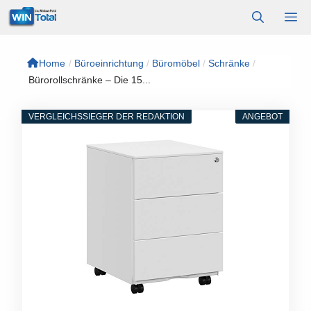
Zum
M
Inhalt
springen
Home
/
Büroeinrichtung
/
Büromöbel
/
Schränke
/
Bürorollschränke – Die 15...
VERGLEICHSSIEGER DER REDAKTION
ANGEBOT