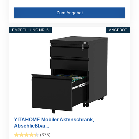
Zum Angebot
EMPFEHLUNG NR. 6
ANGEBOT
YITAHOME Mobiler Aktenschrank,
Abschließbar...
(375)