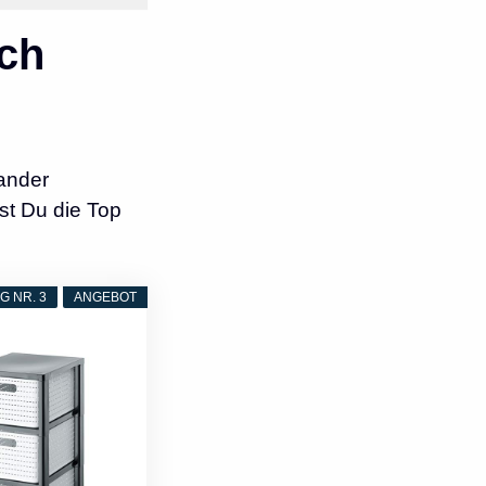
ch
ander
st Du die Top
 NR. 3
ANGEBOT