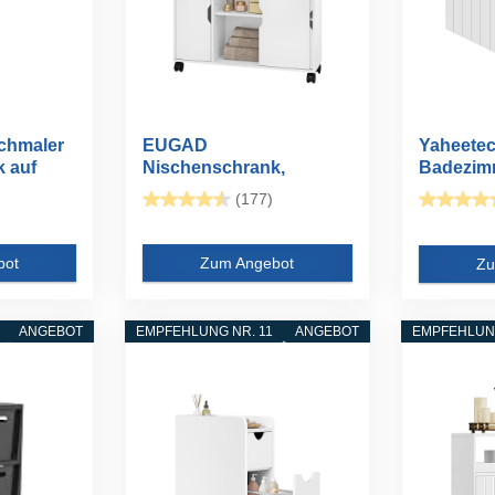
hmaler
EUGAD
Yaheetec
 auf
Nischenschrank,
Badezim
Badezimmerschrank
Schmaler.
(177)
Badschrank...
bot
Zum Angebot
Zu
ANGEBOT
EMPFEHLUNG NR. 11
ANGEBOT
EMPFEHLUNG