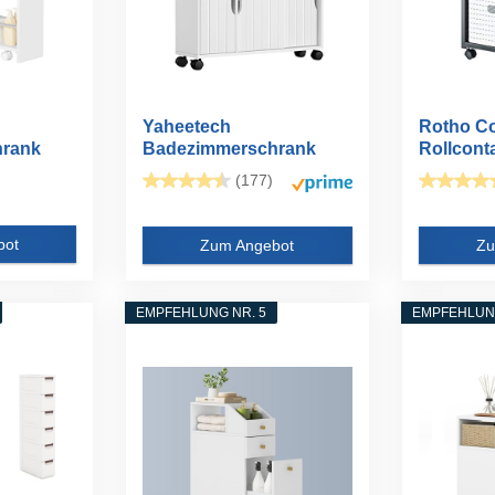
Yaheetech
Rotho C
rank
Badezimmerschrank
Rollconta
ank
Nischenschrank mit...
Schublade
(177)
bot
Zum Angebot
Zu
EMPFEHLUNG NR. 5
EMPFEHLUNG