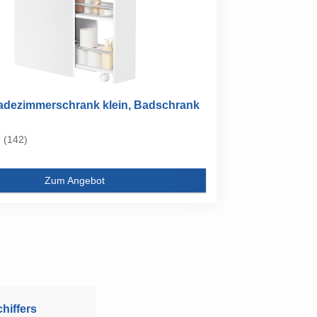
dezimmerschrank klein, Badschrank
(142)
Zum Angebot
hiffers