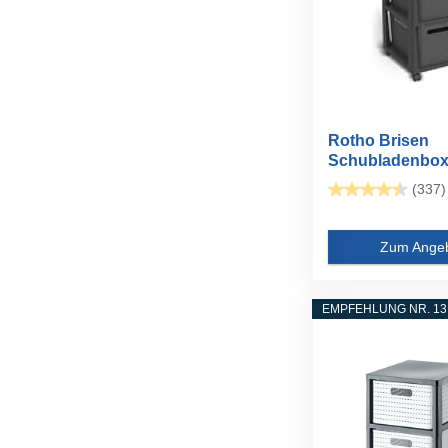
Rotho Brisen
Schubladenbox
Organizer 3 x...
(337)
Zum Ange
EMPFEHLUNG NR. 13