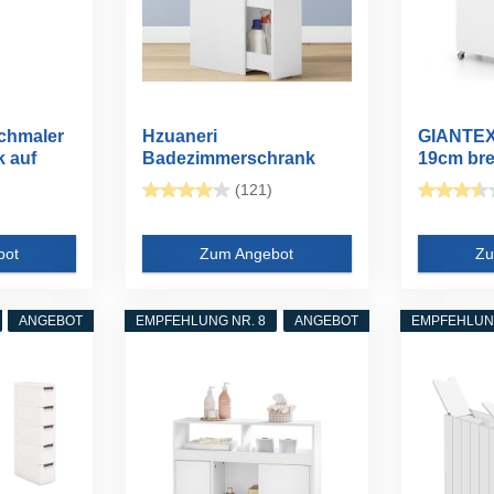
hmaler
Hzuaneri
GIANTEX
 auf
Badezimmerschrank
19cm brei
klein, Badschrank...
Badezimm
(121)
bot
Zum Angebot
Zu
ANGEBOT
EMPFEHLUNG NR. 8
ANGEBOT
EMPFEHLUNG