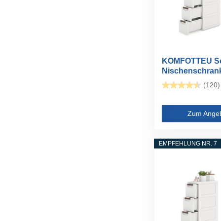
KOMFOTTEU Sc
Nischenschrank
Rollen...
(120)
Zum Ange
EMPFEHLUNG NR. 7