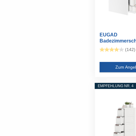
EUGAD
Badezimmersch
klein, Badschr
(142)
schmal...
Zum Ange
EMPFEHLUNG NR. 4