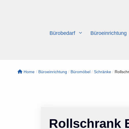
Zum
Inhalt
springen
Bürobedarf
Büroeinrichtung
Home
/
Büroeinrichtung
/
Büromöbel
/
Schränke
/
Rollsch
Rollschrank