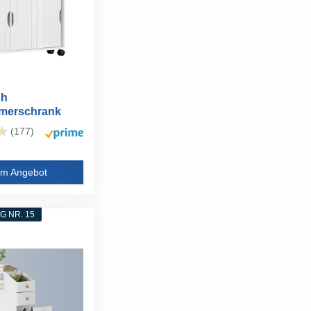
ch
merschrank
chrank mit...
(177)
m Angebot
 NR. 15