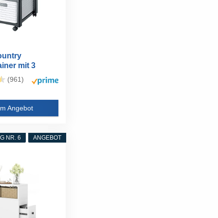
ountry
iner mit 3
n in...
(961)
m Angebot
 NR. 6
ANGEBOT