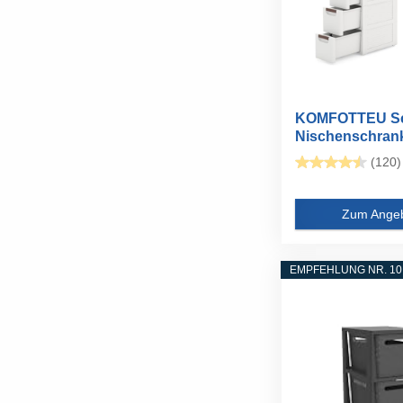
KOMFOTTEU Sc
Nischenschrank
Rollen...
(120)
Zum Ange
EMPFEHLUNG NR. 10