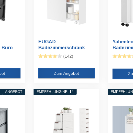
EUGAD
Yaheete
 Büro
Badezimmerschrank
Badezim
klein, Badschrank
Nischens
(142)
schmal...
bot
Zum Angebot
Zu
ANGEBOT
EMPFEHLUNG NR. 14
EMPFEHLUNG