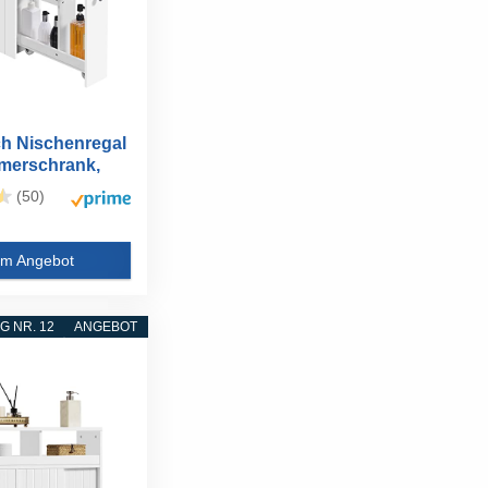
h Nischenregal
merschrank,
..
(50)
m Angebot
 NR. 12
ANGEBOT