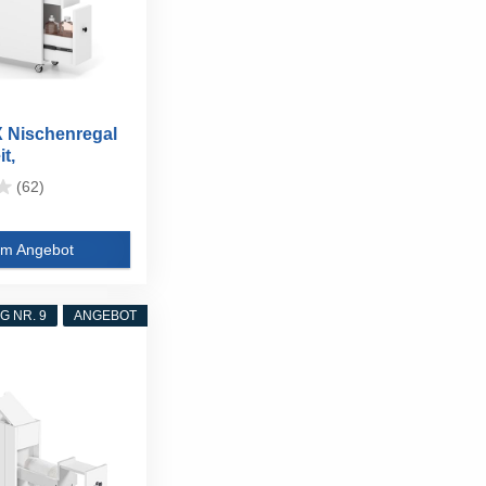
 Nischenregal
t,
erschrank...
(62)
m Angebot
 NR. 9
ANGEBOT