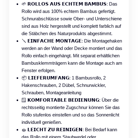
🌱 𝗥𝗢𝗟𝗟𝗢𝗦 𝗔𝗨𝗦 𝗘𝗖𝗛𝗧𝗘𝗠 𝗕𝗔𝗠𝗕𝗨𝗦: Das
Rollo wird aus 100% echtem Bambus gefertigt.
Schnurabschlüsse sowie Ober- und Unterschiene
sind aus Holz hergestellt und komplett farblich auf
die Stäbchen des Naturprodukts abgestimmt.
🪛 𝗘𝗜𝗡𝗙𝗔𝗖𝗛𝗘 𝗠𝗢𝗡𝗧𝗔𝗚𝗘: Die Montagehaken
werden an der Wand oder Decke montiert und das
Rollo einfach eingehängt. Mit separat erhältlichen
Bambusklemmträgern kann die Montage auch am
Fenster erfolgen.
📦 𝗟𝗜𝗘𝗙𝗘𝗥𝗨𝗠𝗙𝗔𝗡𝗚: 1 Bambusrollo, 2
Hakenschrauben, 2 Dübel, Schnurwickler,
Schrauben, Montageanleitung
🪟 𝗞𝗢𝗠𝗙𝗢𝗥𝗧𝗔𝗕𝗟𝗘 𝗕𝗘𝗗𝗜𝗘𝗡𝗨𝗡𝗚: Über die
rechtsseitig montierte Zugschnur können Sie das
Rollo stufenlos einstellen und so das Sonnenlicht
individuell genießen.
🧽 𝗟𝗘𝗜𝗖𝗛𝗧 𝗭𝗨 𝗥𝗘𝗜𝗡𝗜𝗚𝗘𝗡: Bei Bedarf kann
das Rollo mit einem Staubwedel oder