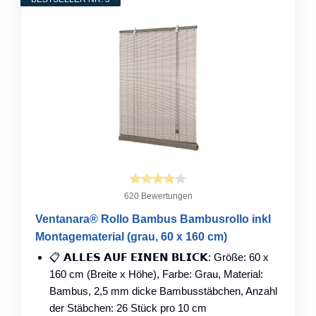
620 Bewertungen
Ventanara® Rollo Bambus Bambusrollo inkl
Montagematerial (grau, 60 x 160 cm)
📋 𝗔𝗟𝗟𝗘𝗦 𝗔𝗨𝗙 𝗘𝗜𝗡𝗘𝗡 𝗕𝗟𝗜𝗖𝗞: Größe: 60 x
160 cm (Breite x Höhe), Farbe: Grau, Material:
Bambus, 2,5 mm dicke Bambusstäbchen, Anzahl
der Stäbchen: 26 Stück pro 10 cm