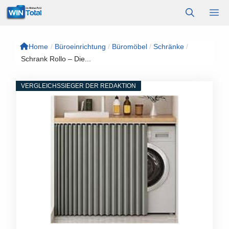
Zum
M
Inhalt
springen
Home
/
Büroeinrichtung
/
Büromöbel
/
Schränke
/
Schrank Rollo – Die...
VERGLEICHSSIEGER DER REDAKTION