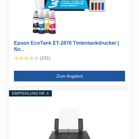
Epson EcoTank ET-2876 Tintentankdrucker |
für...
(231)
Zum Angebot
EMPFEHLUNG NR. 4