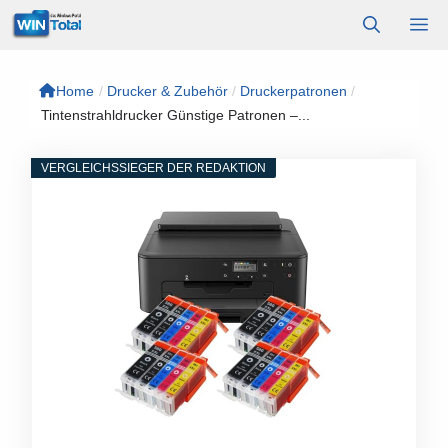
Zum
M
Inhalt
springen
Home
/
Drucker & Zubehör
/
Druckerpatronen
/
Tintenstrahldrucker Günstige Patronen –...
VERGLEICHSSIEGER DER REDAKTION