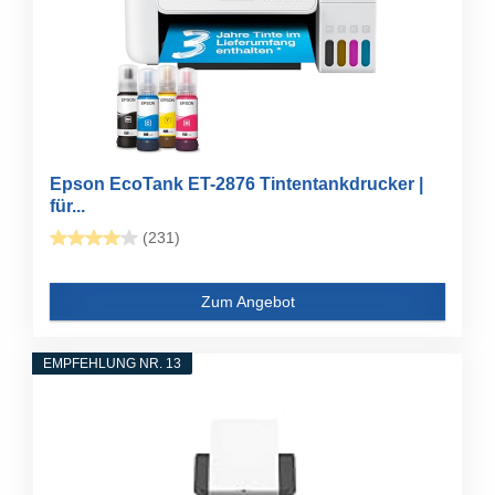
Epson EcoTank ET-2876 Tintentankdrucker |
für...
(231)
Zum Angebot
EMPFEHLUNG NR. 13