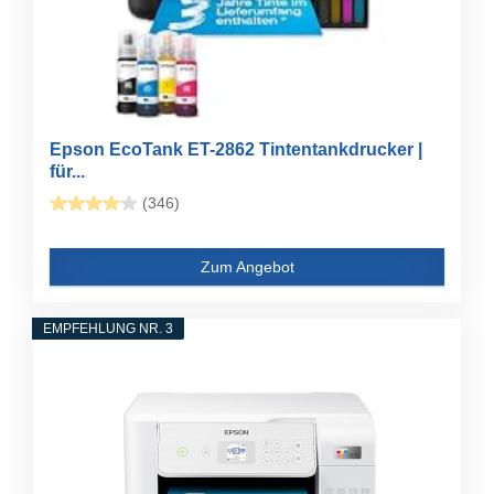
Epson EcoTank ET-2862 Tintentankdrucker |
für...
(346)
Zum Angebot
EMPFEHLUNG NR. 3