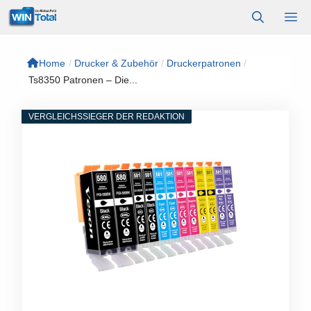
Zum
M
Inhalt
springen
Home
/
Drucker & Zubehör
/
Druckerpatronen
/
Ts8350 Patronen – Die...
VERGLEICHSSIEGER DER REDAKTION