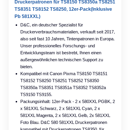
Druckerpatronen für TS8150 TS8350a TS8251
TS8351 TS8152 TS8250, 12er-Pack(Inklusive
Pb 581XXL)
D&C, ein deutscher Spezialist für
Druckerverbrauchsmaterialien, verkauft seit 2017,
also seit fast 10 Jahren, Tintenpatronen in Europa.
Unser professionelles Forschungs- und
Entwicklungsteam ist bestrebt, Ihnen einen
außergewöhnlichen technischen Support zu
bieten.
Kompatibel mit Canon Pixma TS8150 TS8151
TS8152 TS8250 TS8251 TS8252 TS8350
TS8350a TS8351 TS8351a TS8352 TS8352a
TS9150 TS9155.
Packungsinhalt: 12er-Pack - 2 x 580XXL PGBK, 2
x 581XXL Schwarz, 2 x 581XXL Cyan, 2 x
581XXL Magenta, 2 x 581XXL Gelb, 2x 581XXL
Foto Blau. D&C 580 581XXL Druckerpatronen
kompatibel mit Druckerpatronen TS8350, für