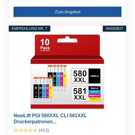
Zum Angebot
EMPFEHLUNG NR. 7
ANGEBOT
NewLift PGI 580XXL CLI 581XXL
Druckerpatronen...
(413)