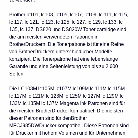
Brother lc101, lc103, lc105, lc107, lc109, lc 111, lc 115,
lc 117, lc 121, lc 123, lc 125, lc 127, lc 129, lc 133, lc
135, lc 137, DS820 und DS820W Toner cartridge sind
die am meisten verwendeten Patronen in
BrotherDruckern. Die Tonerpatrone ist für eine Reihe
von BrotherDruckern unterschiedlicher Modelle
konzipiert. Die Tonerpatrone hat eine lebenslange
Garantie und eine Seitenleistung von bis zu 2.600
Seiten.
Die LC103M lc105M lc107M lc109M lc 111M lc 115M
lc 117M lc 121M lc 123M lc 125M lc 127M lc 129M lc
133M lc 135M lc 137M Magenta Ink Patronen sind für
die meisten BrotherDrucker kompatibel. Die meisten
dieser Patronen sind für denBrother
MFCJ985DWDrucker kompatibel. Diese Patronen sind
für Drucker mit hohem Volumen und für Unternehmen