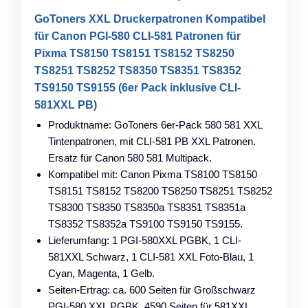
GoToners XXL Druckerpatronen Kompatibel
für Canon PGI-580 CLI-581 Patronen für
Pixma TS8150 TS8151 TS8152 TS8250
TS8251 TS8252 TS8350 TS8351 TS8352
TS9150 TS9155 (6er Pack inklusive CLI-
581XXL PB)
Produktname: GoToners 6er-Pack 580 581 XXL
Tintenpatronen, mit CLI-581 PB XXL Patronen.
Ersatz für Canon 580 581 Multipack.
Kompatibel mit: Canon Pixma TS8100 TS8150
TS8151 TS8152 TS8200 TS8250 TS8251 TS8252
TS8300 TS8350 TS8350a TS8351 TS8351a
TS8352 TS8352a TS9100 TS9150 TS9155.
Lieferumfang: 1 PGI-580XXL PGBK, 1 CLI-
581XXL Schwarz, 1 CLI-581 XXL Foto-Blau, 1
Cyan, Magenta, 1 Gelb.
Seiten-Ertrag: ca. 600 Seiten für Großschwarz
PGI-580 XXL PGBK, 4590 Seiten für 581XXL