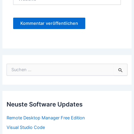
S
u
c
h
e
n
n
Neuste Software Updates
a
c
Remote Desktop Manager Free Edition
h
:
Visual Studio Code