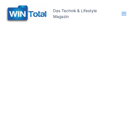
Zum
Inhalt
Das Technik & Lifestyle
Magazin
springen
Ma
Me