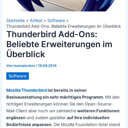
Startseite
Artikel
Software
Thunderbird Add-Ons: Beliebte Erweiterungen im Überblick
Thunderbird Add-Ons:
Beliebte Erweiterungen im
Überblick
Von
manuela.lenz
/
19.08.2019
Software
Mozilla Thunderbird
ist bereits
in seiner
Basisausstattung ein sehr mächtiges Programm
. Mit den
richtigen Erweiterungen können Sie den Open-Source-
Mail-Client aber noch um zahlreiche
weiteren Funktionen
ergänzen
und zudem gezielter
auf Ihre individuellen
Bedürfnisse anpassen
. Die Mozilla Foundation listet stand