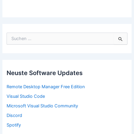
S
u
c
h
e
n
n
Neuste Software Updates
a
c
Remote Desktop Manager Free Edition
h
:
Visual Studio Code
Microsoft Visual Studio Community
Discord
Spotify