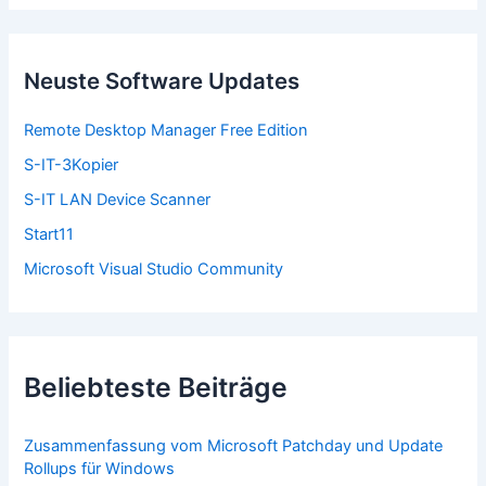
h
e
n
n
Neuste Software Updates
a
c
Remote Desktop Manager Free Edition
h
:
S-IT-3Kopier
S-IT LAN Device Scanner
Start11
Microsoft Visual Studio Community
Beliebteste Beiträge
Zusammenfassung vom Microsoft Patchday und Update
Rollups für Windows