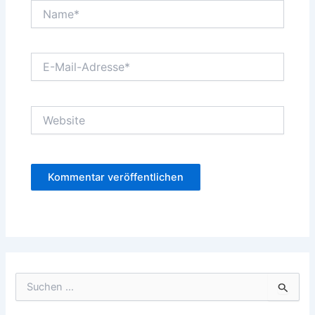
Name*
E-
Mail-
Adresse*
Website
S
u
c