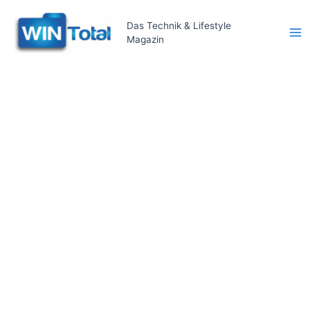
Zum
Inhalt
Das Technik & Lifestyle
Magazin
springen
Ma
Me