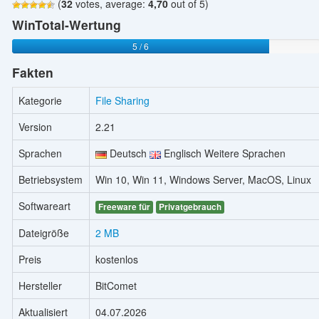
(
32
votes, average:
4,70
out of 5)
WinTotal-Wertung
5 / 6
Fakten
Kategorie
File Sharing
Version
2.21
Sprachen
Deutsch
Englisch Weitere Sprachen
Betriebsystem
Win 10, Win 11, Windows Server, MacOS, Linux
Softwareart
Freeware für
Privatgebrauch
Dateigröße
2 MB
Preis
kostenlos
Hersteller
BitComet
Aktualisiert
04.07.2026