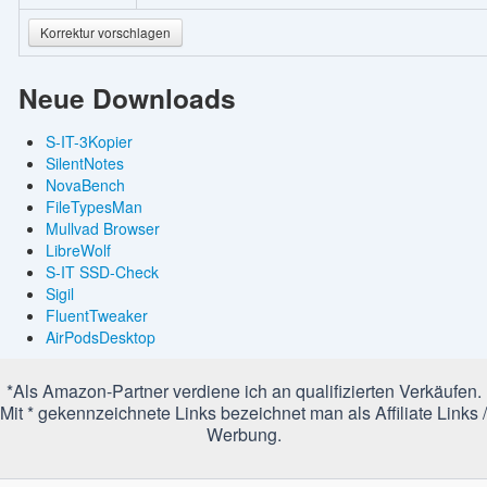
Korrektur vorschlagen
Neue Downloads
S-IT-3Kopier
SilentNotes
NovaBench
FileTypesMan
Mullvad Browser
LibreWolf
S-IT SSD-Check
Sigil
FluentTweaker
AirPodsDesktop
*Als Amazon-Partner verdiene ich an qualifizierten Verkäufen.
Mit * gekennzeichnete Links bezeichnet man als Affiliate Links /
Werbung.