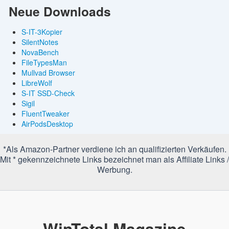
Neue Downloads
S-IT-3Kopier
SilentNotes
NovaBench
FileTypesMan
Mullvad Browser
LibreWolf
S-IT SSD-Check
Sigil
FluentTweaker
AirPodsDesktop
*Als Amazon-Partner verdiene ich an qualifizierten Verkäufen.
Mit * gekennzeichnete Links bezeichnet man als Affiliate Links /
Werbung.
WinTotal Magazine