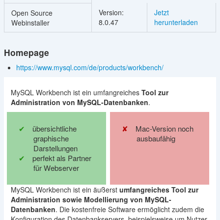
Version:
Jetzt
Open Source
8.0.47
herunterladen
Webinstaller
Homepage
https://www.mysql.com/de/products/workbench/
MySQL Workbench ist ein umfangreiches
Tool zur
Administration von MySQL-Datenbanken
.
übersichtliche
Mac-Version noch
graphische
ausbaufähig
Darstellungen
perfekt als Partner
für Webserver
MySQL Workbench ist ein äußerst
umfangreiches Tool zur
Administration sowie Modellierung von MySQL-
Datenbanken
. Die kostenfreie Software ermöglicht zudem die
Konfiguration des Datenbankservers, beispielsweise um Nutzer