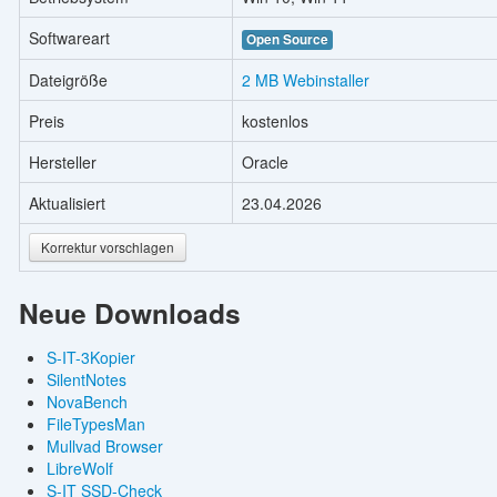
Softwareart
Open Source
Dateigröße
2 MB Webinstaller
Preis
kostenlos
Hersteller
Oracle
Aktualisiert
23.04.2026
Korrektur vorschlagen
Neue Downloads
S-IT-3Kopier
SilentNotes
NovaBench
FileTypesMan
Mullvad Browser
LibreWolf
S-IT SSD-Check