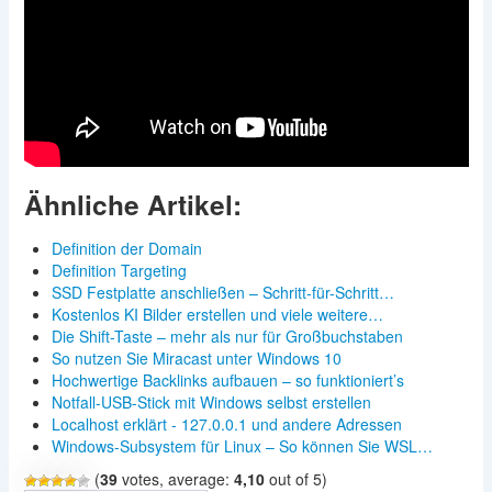
Ähnliche Artikel:
Definition der Domain
Definition Targeting
SSD Festplatte anschließen – Schritt-für-Schritt…
Kostenlos KI Bilder erstellen und viele weitere…
Die Shift-Taste – mehr als nur für Großbuchstaben
So nutzen Sie Miracast unter Windows 10
Hochwertige Backlinks aufbauen – so funktioniert’s
Notfall-USB-Stick mit Windows selbst erstellen
Localhost erklärt - 127.0.0.1 und andere Adressen
Windows-Subsystem für Linux – So können Sie WSL…
(
39
votes, average:
4,10
out of 5)