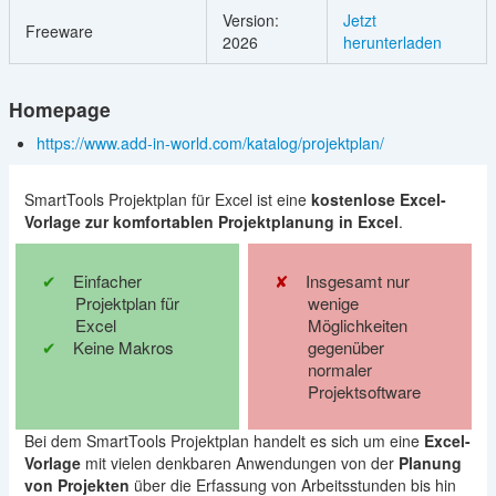
Version:
Jetzt
Freeware
2026
herunterladen
Homepage
https://www.add-in-world.com/katalog/projektplan/
SmartTools Projektplan für Excel ist eine
kostenlose Excel-
Vorlage zur komfortablen Projektplanung in Excel
.
Einfacher
Insgesamt nur
Projektplan für
wenige
Excel
Möglichkeiten
Keine Makros
gegenüber
normaler
Projektsoftware
Bei dem SmartTools Projektplan handelt es sich um eine
Excel-
Vorlage
mit vielen denkbaren Anwendungen von der
Planung
von Projekten
über die Erfassung von Arbeitsstunden bis hin