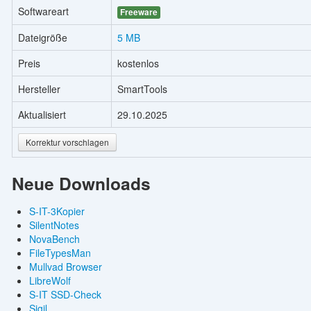
Softwareart
Freeware
Dateigröße
5 MB
Preis
kostenlos
Hersteller
SmartTools
Aktualisiert
29.10.2025
Korrektur vorschlagen
Neue Downloads
S-IT-3Kopier
SilentNotes
NovaBench
FileTypesMan
Mullvad Browser
LibreWolf
S-IT SSD-Check
Sigil