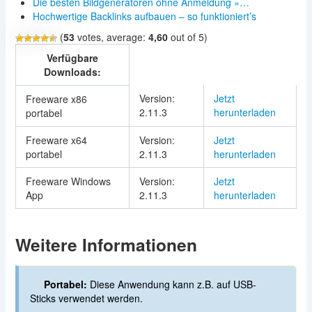
Die besten Bildgeneratoren ohne Anmeldung »…
Hochwertige Backlinks aufbauen – so funktioniert’s
(
53
votes, average:
4,60
out of 5)
Verfügbare
Downloads:
Version:
Jetzt
Freeware x86
2.11.3
herunterladen
portabel
Freeware x64
Version:
Jetzt
portabel
2.11.3
herunterladen
Freeware Windows
Version:
Jetzt
App
2.11.3
herunterladen
Weitere Informationen
Portabel:
Diese Anwendung kann z.B. auf USB-
Sticks verwendet werden.