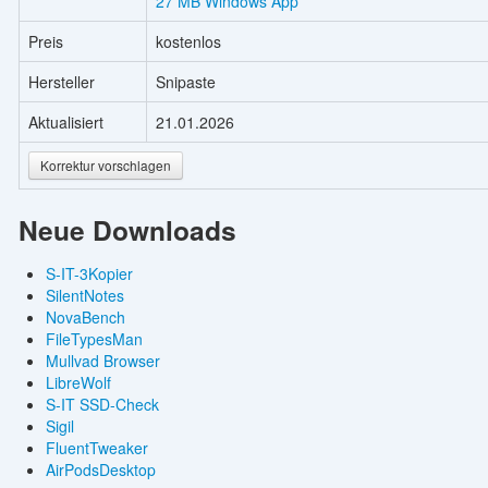
27 MB Windows App
Preis
kostenlos
Hersteller
Snipaste
Aktualisiert
21.01.2026
Korrektur vorschlagen
Neue Downloads
S-IT-3Kopier
SilentNotes
NovaBench
FileTypesMan
Mullvad Browser
LibreWolf
S-IT SSD-Check
Sigil
FluentTweaker
AirPodsDesktop