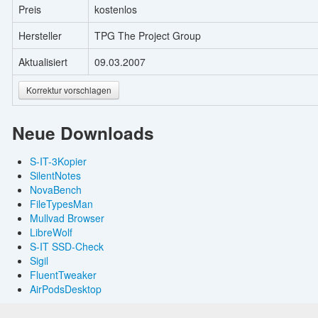
Preis
kostenlos
Hersteller
TPG The Project Group
Aktualisiert
09.03.2007
Korrektur vorschlagen
Neue Downloads
S-IT-3Kopier
SilentNotes
NovaBench
FileTypesMan
Mullvad Browser
LibreWolf
S-IT SSD-Check
Sigil
FluentTweaker
AirPodsDesktop