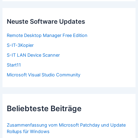
h
e
n
n
Neuste Software Updates
a
c
Remote Desktop Manager Free Edition
h
:
S-IT-3Kopier
S-IT LAN Device Scanner
Start11
Microsoft Visual Studio Community
Beliebteste Beiträge
Zusammenfassung vom Microsoft Patchday und Update
Rollups für Windows