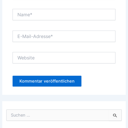
Name*
E-
Mail-
Adresse*
Website
S
u
c