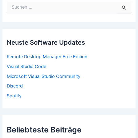
S
u
c
h
e
n
n
Neuste Software Updates
a
c
Remote Desktop Manager Free Edition
h
:
Visual Studio Code
Microsoft Visual Studio Community
Discord
Spotify
Beliebteste Beiträge