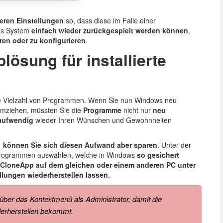
deren Einstellungen
so, dass diese im Falle einer
es System
einfach wieder zurückgespielt werden können
,
eren oder zu konfigurieren
.
ösung für installierte
ne Vielzahl von Programmen. Wenn Sie nun Windows neu
umziehen, müssten Sie die
Programme
nicht nur
neu
taufwendig
wieder Ihren Wünschen und Gewohnheiten
 können Sie sich diesen Aufwand aber sparen
. Unter der
 Programmen auswählen, welche in Windows
so gesichert
 CloneApp auf dem gleichen oder einem anderen PC unter
llungen wiederherstellen lassen
.
über das Kontextmenü als Administrator, damit die
erherstellen bekommt.