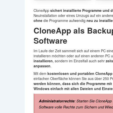
CloneApp
sichert installierte Programme und 
Neuinstallation oder eines Umzugs auf ein ander
ohne
die Programme aufwendig
neu zu installi
CloneApp als Backupl
Software
Im Laufe der Zeit sammelt sich auf einem PC ei
installieren möchten oder auf einen anderen PC 
installieren
, sondern im Einzelfall auch sehr
zei
anpassen
.
Mit dem
kostenlosen und portablen CloneApp
einfachen Oberfläche können Sie aus über 250
werden können, dass sich die Programme mit
Windows einfach mit allen Dateien und Einste
Administratorrechte
: Starten Sie CloneApp 
Software volle Rechte zum Sichern und Wied