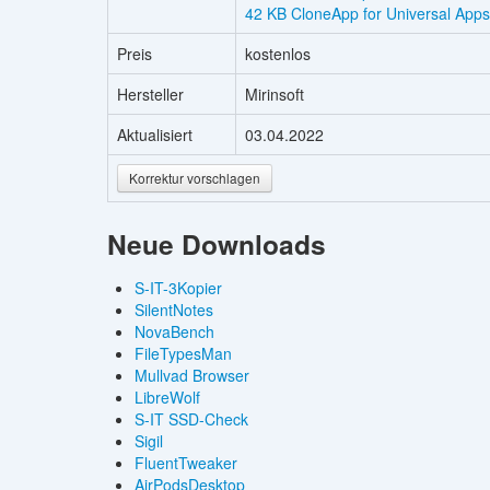
42 KB CloneApp for Universal Apps
Preis
kostenlos
Hersteller
Mirinsoft
Aktualisiert
03.04.2022
Korrektur vorschlagen
Neue Downloads
S-IT-3Kopier
SilentNotes
NovaBench
FileTypesMan
Mullvad Browser
LibreWolf
S-IT SSD-Check
Sigil
FluentTweaker
AirPodsDesktop