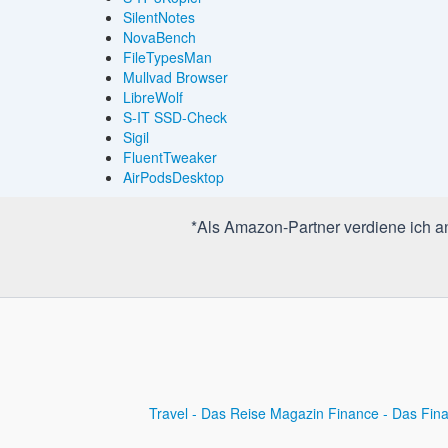
SilentNotes
NovaBench
FileTypesMan
Mullvad Browser
LibreWolf
S-IT SSD-Check
Sigil
FluentTweaker
AirPodsDesktop
*Als Amazon-Partner verdiene ich an 
Travel - Das Reise Magazin
Finance - Das Fin