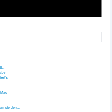
itt…
taben
ert’s
n
n Mac
rum sie den…