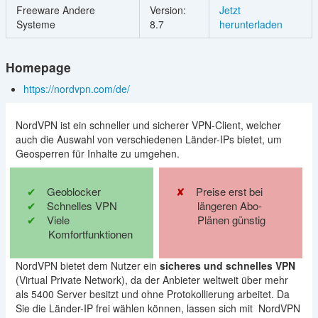
Freeware Andere
Version:
Jetzt
Systeme
8.7
herunterladen
Homepage
https://nordvpn.com/de/
NordVPN ist ein schneller und sicherer VPN-Client, welcher
auch die Auswahl von verschiedenen Länder-IPs bietet, um
Geosperren für Inhalte zu umgehen.
Geoblocker
Preise erst bei
Schnelles VPN
längeren Abo-
Viele
Plänen günstig
Komfortfunktionen
NordVPN bietet dem Nutzer ein
sicheres und schnelles VPN
(Virtual Private Network), da der Anbieter weltweit über mehr
als 5400 Server besitzt und ohne Protokollierung arbeitet. Da
Sie die Länder-IP frei wählen können, lassen sich mit NordVPN