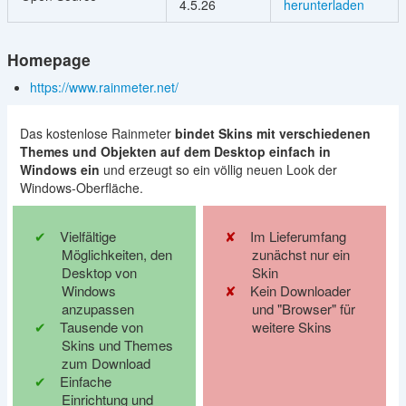
4.5.26
herunterladen
Homepage
https://www.rainmeter.net/
Das kostenlose Rainmeter
bindet Skins mit verschiedenen
Themes und Objekten auf dem Desktop einfach in
Windows ein
und erzeugt so ein völlig neuen Look der
Windows-Oberfläche.
Vielfältige
Im Lieferumfang
Möglichkeiten, den
zunächst nur ein
Desktop von
Skin
Windows
Kein Downloader
anzupassen
und "Browser" für
Tausende von
weitere Skins
Skins und Themes
zum Download
Einfache
Einrichtung und