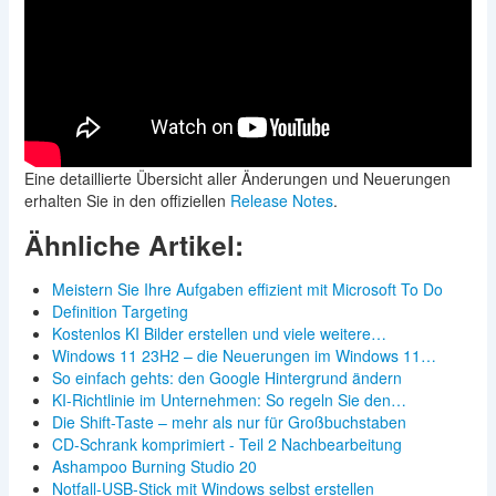
Eine detaillierte Übersicht aller Änderungen und Neuerungen
erhalten Sie in den offiziellen
Release Notes
.
Ähnliche Artikel:
Meistern Sie Ihre Aufgaben effizient mit Microsoft To Do
Definition Targeting
Kostenlos KI Bilder erstellen und viele weitere…
Windows 11 23H2 – die Neuerungen im Windows 11…
So einfach gehts: den Google Hintergrund ändern
KI-Richtlinie im Unternehmen: So regeln Sie den…
Die Shift-Taste – mehr als nur für Großbuchstaben
CD-Schrank komprimiert - Teil 2 Nachbearbeitung
Ashampoo Burning Studio 20
Notfall-USB-Stick mit Windows selbst erstellen