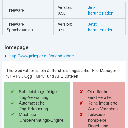
Version:
Jetzt
Freeware
0.90
herunterladen
Freeware
Version:
Jetzt
Sprachdateien
0.90
herunterladen
Homepage
http://www.jtclipper.eu/thegodfather/
The GodFather ist ein äußerst leistungsstarker File-Manager
für MP3-, Ogg-, MPC- und APE-Dateien
Sehr leistungsfähige
Oberfläche
Tag‑Verwaltung
wirkt veraltet
Automatische
Keine integrierte
Tag‑Erkennung
Audio‑Vorschau
Mächtige
Teilweise
Umbenennungs‑Engine
komplexe
Regel‑ und