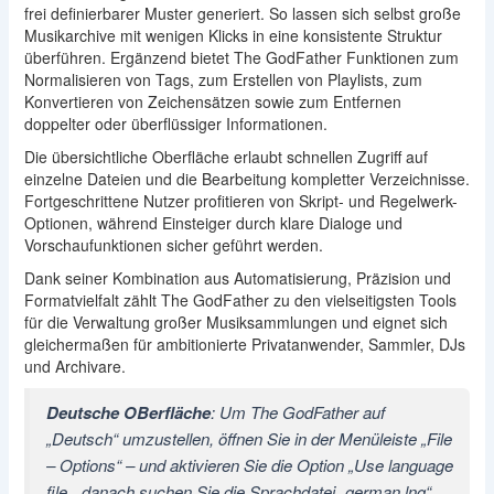
frei definierbarer Muster generiert. So lassen sich selbst große
Musikarchive mit wenigen Klicks in eine konsistente Struktur
überführen. Ergänzend bietet The GodFather Funktionen zum
Normalisieren von Tags, zum Erstellen von Playlists, zum
Konvertieren von Zeichensätzen sowie zum Entfernen
doppelter oder überflüssiger Informationen.
Die übersichtliche Oberfläche erlaubt schnellen Zugriff auf
einzelne Dateien und die Bearbeitung kompletter Verzeichnisse.
Fortgeschrittene Nutzer profitieren von Skript- und Regelwerk-
Optionen, während Einsteiger durch klare Dialoge und
Vorschaufunktionen sicher geführt werden.
Dank seiner Kombination aus Automatisierung, Präzision und
Formatvielfalt zählt The GodFather zu den vielseitigsten Tools
für die Verwaltung großer Musiksammlungen und eignet sich
gleichermaßen für ambitionierte Privatanwender, Sammler, DJs
und Archivare.
Deutsche OBerfläche
: Um The GodFather auf
„Deutsch“ umzustellen, öffnen Sie in der Menüleiste „File
– Options“ – und aktivieren Sie die Option „
Use language
file
„, danach suchen Sie die Sprachdatei „german.lng“