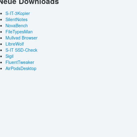
Neue Downloads
S-IT-3Kopier
SilentNotes
NovaBench
FileTypesMan
Mullvad Browser
LibreWolf
S-IT SSD-Check
Sigil
FluentTweaker
AirPodsDesktop