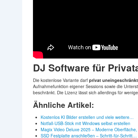
DJ Software für Priva
Die kostenlose Variante darf
privat uneingeschränkt
Aufnahmefunktion eigener Sessions sowie die Unterst
beschränkt. Die Lizenz lässt sich allerdings für wenige
Ähnliche Artikel:
Kostenlos KI Bilder erstellen und viele weitere…
Notfall-USB-Stick mit Windows selbst erstellen
Magix Video Deluxe 2025 – Moderne Oberfläche,
SSD Festplatte anschließen – Schritt-für-Schritt…