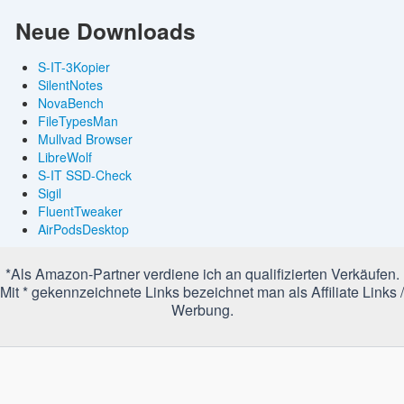
Neue Downloads
S-IT-3Kopier
SilentNotes
NovaBench
FileTypesMan
Mullvad Browser
LibreWolf
S-IT SSD-Check
Sigil
FluentTweaker
AirPodsDesktop
*Als Amazon-Partner verdiene ich an qualifizierten Verkäufen.
Mit * gekennzeichnete Links bezeichnet man als Affiliate Links /
Werbung.