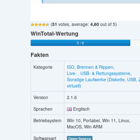
(
51
votes, average:
4,60
out of 5)
WinTotal-Wertung
5 / 6
Fakten
Kategorie
ISO, Brennen & Rippen
,
Live- , USB- & Rettungssysteme
,
Sonstige Laufwerke (Diskette, USB, Z
virtuell)
Version
2.1.6
Sprachen
Englisch
Betriebsystem
Win 10, Portabel, Win 11, Linux,
MacOS, Win ARM
Softwareart
Open Source