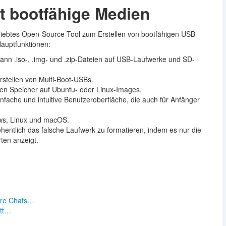
lt bootfähige Medien
beliebtes Open-Source-Tool zum Erstellen von bootfähigen USB-
Hauptfunktionen:
kann .iso-, .img- und .zip-Dateien auf USB-Laufwerke und SD-
rstellen von Multi-Boot-USBs.
nten Speicher auf Ubuntu- oder Linux-Images.
einfache und intuitive Benutzeroberfläche, die auch für Anfänger
ows, Linux und macOS.
ehentlich das falsche Laufwerk zu formatieren, indem es nur die
en anzeigt.
n
hre Chats…
itt…