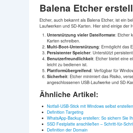
Balena Etcher erstel
Etcher, auch bekannt als Balena Etcher, ist ein 
Laufwerken und SD-Karten. Hier sind einige der 
Unterstützung vieler Dateiformate
: Etcher 
Karten schreiben.
Multi-Boot-Unterstützung
: Ermöglicht das E
Persistenter Speicher
: Unterstützt persiste
Benutzerfreundlichkeit
: Etcher bietet eine 
leicht zu bedienen ist.
Plattformübergreifend
: Verfügbar für Wind
Sicherheit
: Etcher minimiert das Risiko, vers
angeschlossenen USB-Laufwerke und SD-Kart
Ähnliche Artikel:
Notfall-USB-Stick mit Windows selbst erstelle
Definition Targeting
WhatsApp-Backup erstellen: So sichern Sie I
SSD Festplatte anschließen – Schritt-für-Schr
Definition der Domain