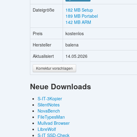
Dateigröße
182 MB Setup
189 MB Portabel
142 MB ARM
Preis
kostenlos
Hersteller
balena
Aktualisiert
14.05.2026
Korrektur vorschlagen
Neue Downloads
S-IT-3Kopier
SilentNotes
NovaBench
FileTypesMan
Mullvad Browser
LibreWolf
S-IT SSD-Check