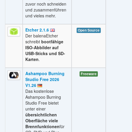
zuvor noch schneiden
und zusammenführen
und vieles mehr.
Etcher 2.1.6
Open Source
Der balenaEtcher
schreibt
bootfähige
ISO-Abbilder auf
USB-Sticks und SD-
Karten
.
Ashampoo Burning
Freeware
Studio Free 2026
V1.26
Das kostenlose
Ashampoo Burning
Studio Free bietet
unter einer
übersichtlichen
Oberfläche viele
Brennfunktionen
für