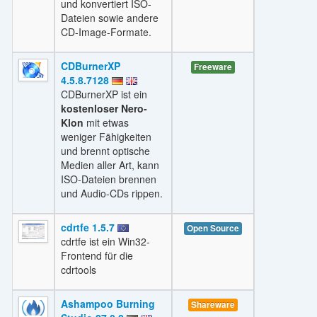
und konvertiert ISO-
Dateien sowie andere
CD-Image-Formate.
CDBurnerXP
Freeware
4.5.8.7128
CDBurnerXP ist ein
kostenloser Nero-
Klon
mit etwas
weniger Fähigkeiten
und brennt optische
Medien aller Art, kann
ISO-Dateien brennen
und Audio-CDs rippen.
cdrtfe 1.5.7
Open Source
cdrtfe ist ein Win32-
Frontend für die
cdrtools
Ashampoo Burning
Shareware