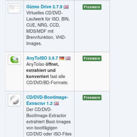
Gizmo Drive 2.7.9
Freeware
Virtuelles CD/DVD-
Laufwerk für ISO, BIN,
CUE, NRG, CCD,
MDS/MDF mit
Brennfunktion, VHD-
Images.
AnyToISO 3.9.7
Freeware
AnyToIso
öffnet,
extrahiert und
konvertiert
fast alle
CD/DVD/BD-Formate.
CD/DVD-BootImage-
Freeware
Extractor 1.2
Der CD/DVD-
BootImage-Extractor
extrahiert Boot-Images
von bootfägigen
CD/DVD oder ISO-Files