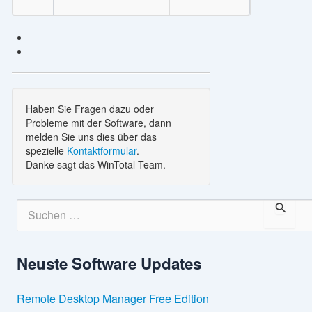
Haben Sie Fragen dazu oder
Probleme mit der Software, dann
melden Sie uns dies über das
spezielle
Kontaktformular
.
Danke sagt das WinTotal-Team.
S
u
c
h
Neuste Software Updates
e
n
n
Remote Desktop Manager Free Edition
a