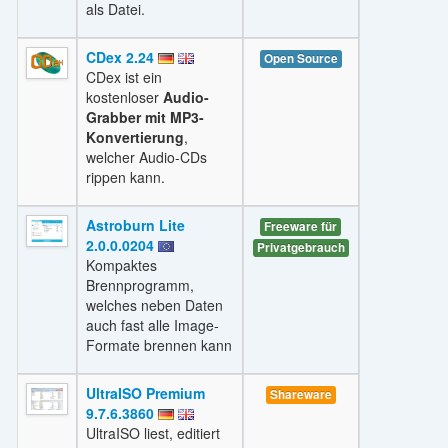
als Datei.
CDex 2.24
Open Source
CDex ist ein
kostenloser
Audio-
Grabber mit MP3-
Konvertierung
,
welcher Audio-CDs
rippen kann.
Astroburn Lite
Freeware für
2.0.0.0204
Privatgebrauch
Kompaktes
Brennprogramm,
welches neben Daten
auch fast alle Image-
Formate brennen kann
UltraISO Premium
Shareware
9.7.6.3860
UltraISO liest, editiert