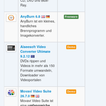
CD, DVD und Blue-
Ray.
AnyBurn 6.8
Freeware
AnyBurn ist ein kleines,
handliches
Brennprogramm und
Imagekonverter.
Aiseesoft Video
Demo
Converter Ultimate
9.2.12
DVDs rippen und
Videos in mehr als 150
Formate umwandeln,
Downloader von
Videoportalen
Movavi Video Suite
Demo
26.7.0
Movavi Video Suite ist
eine
umfangreiche