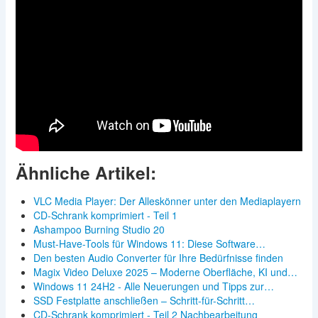
Ähnliche Artikel:
VLC Media Player: Der Alleskönner unter den Mediaplayern
CD-Schrank komprimiert - Teil 1
Ashampoo Burning Studio 20
Must-Have-Tools für Windows 11: Diese Software…
Den besten Audio Converter für Ihre Bedürfnisse finden
Magix Video Deluxe 2025 – Moderne Oberfläche, KI und…
Windows 11 24H2 - Alle Neuerungen und Tipps zur…
SSD Festplatte anschließen – Schritt-für-Schritt…
CD-Schrank komprimiert - Teil 2 Nachbearbeitung