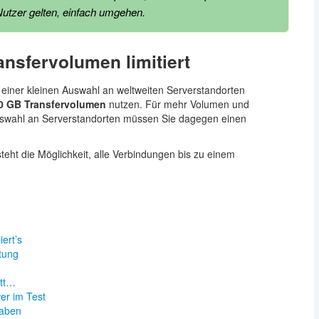
Nutzer gelten, einfach umgehen.
nsfervolumen limitiert
einer kleinen Auswahl an weltweiten Serverstandorten
0 GB Transfervolumen
nutzen. Für mehr Volumen und
uswahl an Serverstandorten müssen Sie dagegen einen
eht die Möglichkeit, alle Verbindungen bis zu einem
ert’s
tung
itt…
r im Test
taben