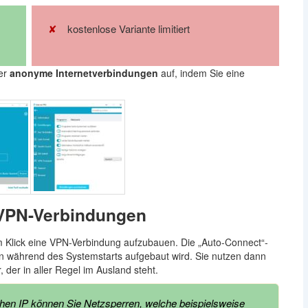
kostenlose Variante limitiert
er
anonyme Internetverbindungen
auf, indem Sie eine
 VPN-Verbindungen
em Klick eine VPN-Verbindung aufzubauen. Die „Auto-Connect“-
on während des Systemstarts aufgebaut wird. Sie nutzen dann
 der in aller Regel im Ausland steht.
schen IP können Sie Netzsperren, welche beispielsweise