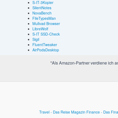
S-IT-3Kopier
SilentNotes
NovaBench
FileTypesMan
Mullvad Browser
LibreWolf
S-IT SSD-Check
Sigil
FluentTweaker
AirPodsDesktop
*Als Amazon-Partner verdiene ich an 
Travel - Das Reise Magazin
Finance - Das Fin