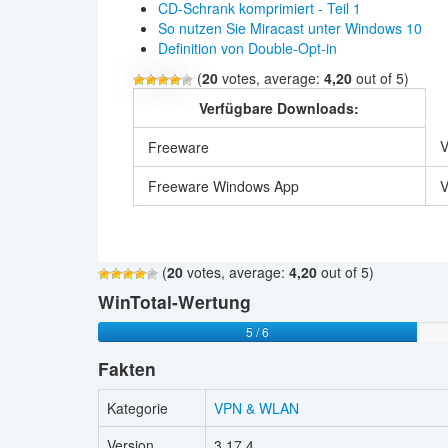
CD-Schrank komprimiert - Teil 1
So nutzen Sie Miracast unter Windows 10
Definition von Double-Opt-in
(
20
votes, average:
4,20
out of 5)
Verfügbare Downloads:
V
Freeware
Freeware Windows App
V
(
20
votes, average:
4,20
out of 5)
WinTotal-Wertung
5 / 6
Fakten
Kategorie
VPN & WLAN
Version
3.17.4