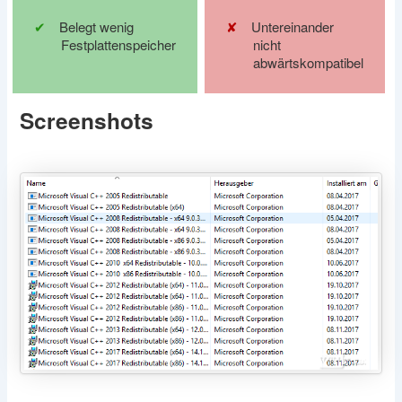
Belegt wenig
Untereinander
Festplattenspeicher
nicht
abwärtskompatibel
Screenshots