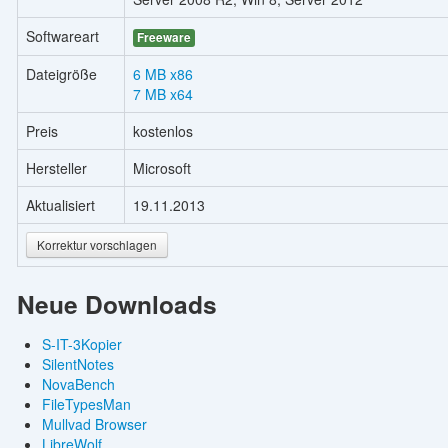
Softwareart
Freeware
Dateigröße
6 MB x86
7 MB x64
Preis
kostenlos
Hersteller
Microsoft
Aktualisiert
19.11.2013
Korrektur vorschlagen
Neue Downloads
S-IT-3Kopier
SilentNotes
NovaBench
FileTypesMan
Mullvad Browser
LibreWolf