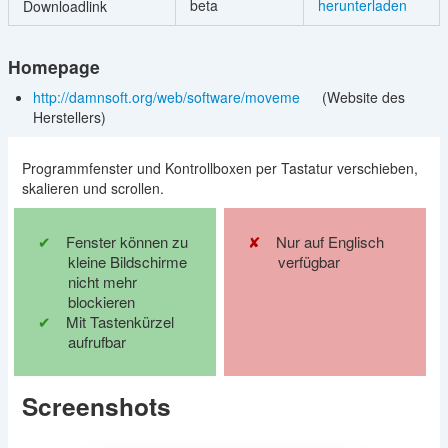
beta
herunterladen
Downloadlink
Homepage
http://damnsoft.org/web/software/moveme
(Website des
Herstellers)
Programmfenster und Kontrollboxen per Tastatur verschieben,
skalieren und scrollen.
Fenster können zu
Nur auf Englisch
kleine Bildschirme
verfügbar
nicht mehr
blockieren
Mit Tastenkürzel
aufrufbar
Screenshots