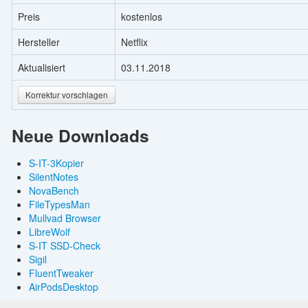
Preis
kostenlos
Hersteller
Netflix
Aktualisiert
03.11.2018
Korrektur vorschlagen
Neue Downloads
S-IT-3Kopier
SilentNotes
NovaBench
FileTypesMan
Mullvad Browser
LibreWolf
S-IT SSD-Check
Sigil
FluentTweaker
AirPodsDesktop