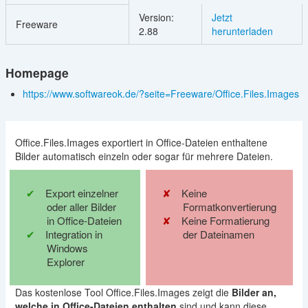
Version:
Jetzt
Freeware
2.88
herunterladen
Homepage
https://www.softwareok.de/?seite=Freeware/Office.Files.Images
Office.Files.Images exportiert in Office-Dateien enthaltene
Bilder automatisch einzeln oder sogar für mehrere Dateien.
Export einzelner
Keine
oder aller Bilder
Formatkonvertierung
in Office-Dateien
Keine Formatierung
Integration in
der Dateinamen
Windows
Explorer
Das kostenlose Tool Office.Files.Images zeigt die
Bilder an,
welche in Office-Dateien enthalten
sind und kann diese