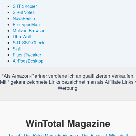
S-IT-3Kopier
SilentNotes
NovaBench
FileTypesMan
Mullvad Browser
LibreWolf
S-IT SSD-Check
Sigil
FluentTweaker
AirPodsDesktop
*Als Amazon-Partner verdiene ich an qualifizierten Verkäufen.
Mit * gekennzeichnete Links bezeichnet man als Affiliate Links /
Werbung.
WinTotal Magazine
Travel - Das Reise Magazin
Finance - Das Finanz & Wirtschaft