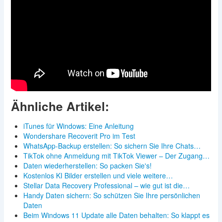
Ähnliche Artikel:
iTunes für Windows: Eine Anleitung
Wondershare Recoverit Pro im Test
WhatsApp-Backup erstellen: So sichern Sie Ihre Chats…
TikTok ohne Anmeldung mit TikTok Viewer – Der Zugang…
Daten wiederherstellen: So packen Sie's!
Kostenlos KI Bilder erstellen und viele weitere…
Stellar Data Recovery Professional – wie gut ist die…
Handy Daten sichern: So schützen Sie Ihre persönlichen
Daten
Beim Windows 11 Update alle Daten behalten: So klappt es