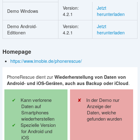
Version:
Jetzt
Demo Windows
4.2.1
herunterladen
Demo Android-
Version:
Jetzt
Editionen
4.2.1
herunterladen
Homepage
https://www.imobie.de/phonerescue/
PhoneRescue dient zur
Wiederherstellung von Daten von
Android- und iOS-Geräten, auch aus Backup oder iCloud
.
Kann verlorene
In der Demo nur
Daten auf
Anzeige der
Smartphones
Daten, welche
wiederherstellen
gefunden wurden
Spezielle Version
for Android und
iOS