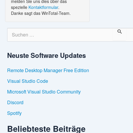
melden Sie uns dies über das
spezielle
Kontaktformular
.
Danke sagt das WinTotal-Team.
S
u
c
h
Neuste Software Updates
e
n
n
Remote Desktop Manager Free Edition
a
c
Visual Studio Code
h
:
Microsoft Visual Studio Community
Discord
Spotify
Beliebteste Beiträge