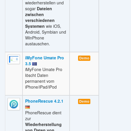
wiederherstellen und
sogar
Dateien
zwischen
verschiedenen
Systemen
wie iOS,
Android, Symbian und
WinPhone
austauschen.
iMyFone Umate Pro
Demo
3.5
iMyFone Umate Pro
löscht Daten
permanent vom
iPhone/iPad/iPod
PhoneRescue 4.2.1
Demo
PhoneRescue dient
zur
Wiederherstellung
von Daten von