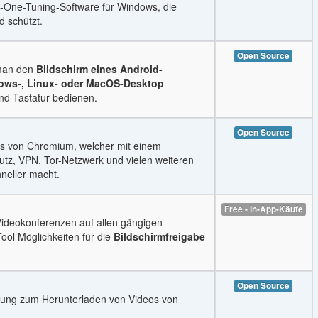
-in-One-Tuning-Software für Windows, die
d schützt.
Open Source
 man den
Bildschirm eines Android-
ows-, Linux- oder MacOS-Desktop
nd Tastatur bedienen.
Open Source
is von Chromium, welcher mit einem
utz, VPN, Tor-Netzwerk und vielen weiteren
neller macht.
Free - In-App-Käufe
 Videokonferenzen auf allen gängigen
ool Möglichkeiten für die
Bildschirmfreigabe
Open Source
ndung zum Herunterladen von Videos von