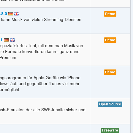
.8.0
Demo
 kann Musik von vielen Streaming-Diensten
.1
Demo
 spezialisiertes Tool, mit dem man Musik von
ene Formate konvertieren kann– ganz ohne
 Premium.
Demo
tungsprogramm für Apple-Geräte wie iPhone,
ows läuft und gegenüber iTunes viel mehr
ermöglicht.
Open Source
sh-Emulator, der alte SWF-Inhalte sicher und
Freeware