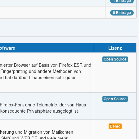
1 Einträge
0 Einträge
oftware
Lizenz
Open Source
ntierter Browser auf Basis von Firefox ESR und
r-Fingerprinting und andere Methoden von
 und hat darüber hinaus einen sehr guten
Open Source
r Firefox‑Fork ohne Telemetrie, der von Haus
 konsequente Privatsphäre ausgelegt ist
Demo
cherung und Migration von Mailkonten
, GMX und WEB.DE und viele mehr.