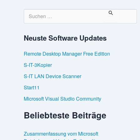
S
u
c
h
Neuste Software Updates
e
n
n
Remote Desktop Manager Free Edition
a
c
S-IT-3Kopier
h
:
S-IT LAN Device Scanner
Start11
Microsoft Visual Studio Community
Beliebteste Beiträge
Zusammenfassung vom Microsoft