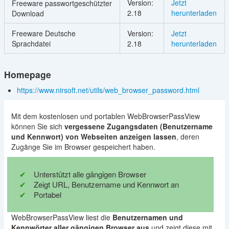
Version:
Jetzt
Freeware passwortgeschützter
2.18
herunterladen
Download
Freeware Deutsche
Version:
Jetzt
Sprachdatei
2.18
herunterladen
Homepage
https://www.nirsoft.net/utils/web_browser_password.html
Mit dem kostenlosen und portablen WebBrowserPassView
können Sie sich
vergessene Zugangsdaten (Benutzername
und Kennwort) von Webseiten anzeigen lassen
, deren
Zugänge Sie im Browser gespeichert haben.
Unterstützt alle gängigen Browser
Zeigt URL, Benutzername und Kennwort an
Portabel
WebBrowserPassView liest die
Benutzernamen und
Kennwörter aller gängigen Browser aus
und zeigt diese mit