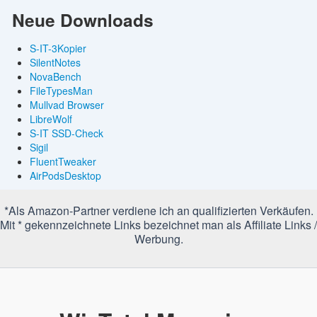
Neue Downloads
S-IT-3Kopier
SilentNotes
NovaBench
FileTypesMan
Mullvad Browser
LibreWolf
S-IT SSD-Check
Sigil
FluentTweaker
AirPodsDesktop
*Als Amazon-Partner verdiene ich an qualifizierten Verkäufen.
Mit * gekennzeichnete Links bezeichnet man als Affiliate Links /
Werbung.