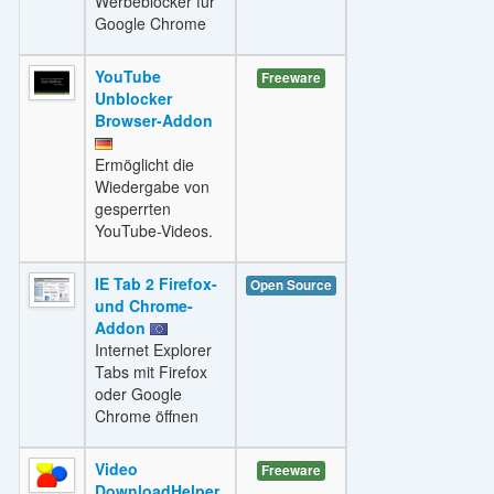
Werbeblocker für
Google Chrome
YouTube
Freeware
Unblocker
Browser-Addon
Ermöglicht die
Wiedergabe von
gesperrten
YouTube-Videos.
IE Tab 2 Firefox-
Open Source
und Chrome-
Addon
Internet Explorer
Tabs mit Firefox
oder Google
Chrome öffnen
Video
Freeware
DownloadHelper