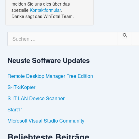
melden Sie uns dies über das
spezielle
Kontaktformular
.
Danke sagt das WinTotal-Team.
S
u
c
h
Neuste Software Updates
e
n
n
Remote Desktop Manager Free Edition
a
c
S-IT-3Kopier
h
:
S-IT LAN Device Scanner
Start11
Microsoft Visual Studio Community
Beliebteste Beiträge