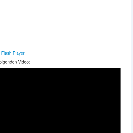
Flash Player
.
folgenden Video: