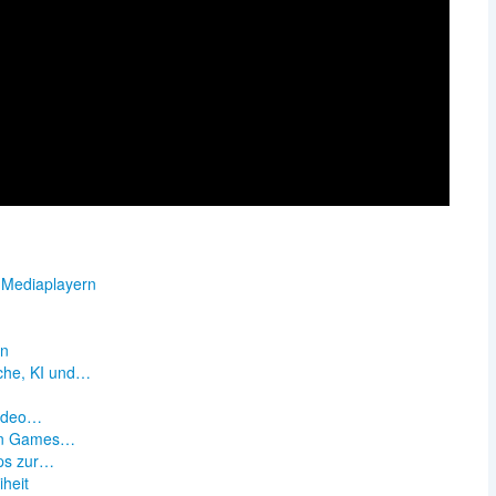
 Mediaplayern
en
che, KI und…
n
Video…
sen Games…
ps zur…
iheit