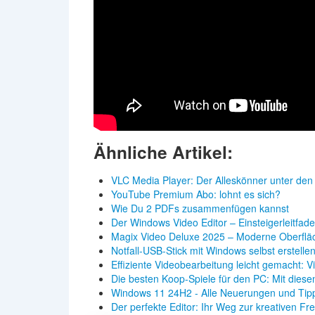
Ähnliche Artikel:
VLC Media Player: Der Alleskönner unter den
YouTube Premium Abo: lohnt es sich?
Wie Du 2 PDFs zusammenfügen kannst
Der Windows Video Editor – Einsteigerleitfad
Magix Video Deluxe 2025 – Moderne Oberflä
Notfall-USB-Stick mit Windows selbst erstelle
Effiziente Videobearbeitung leicht gemacht: 
Die besten Koop-Spiele für den PC: Mit die
Windows 11 24H2 - Alle Neuerungen und Tip
Der perfekte Editor: Ihr Weg zur kreativen Fre