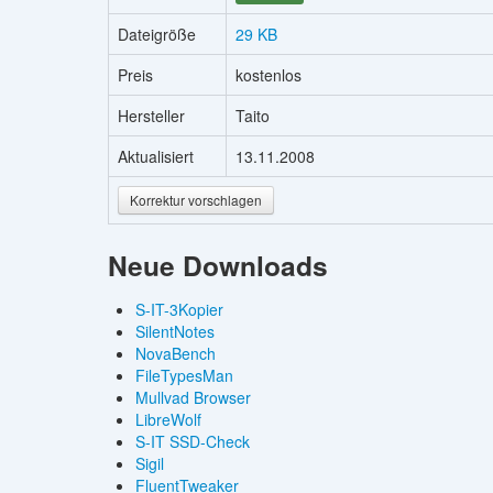
Dateigröße
29 KB
Preis
kostenlos
Hersteller
Taito
Aktualisiert
13.11.2008
Korrektur vorschlagen
Neue Downloads
S-IT-3Kopier
SilentNotes
NovaBench
FileTypesMan
Mullvad Browser
LibreWolf
S-IT SSD-Check
Sigil
FluentTweaker