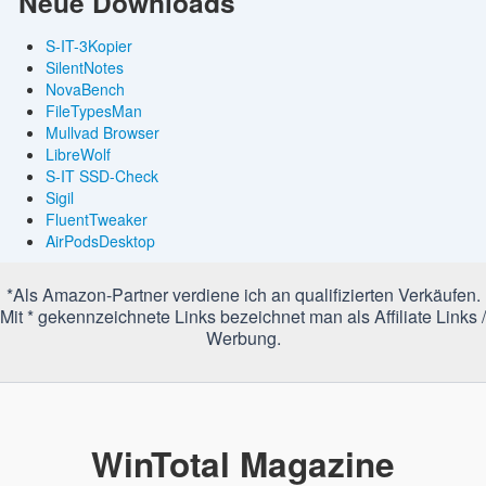
Neue Downloads
S-IT-3Kopier
SilentNotes
NovaBench
FileTypesMan
Mullvad Browser
LibreWolf
S-IT SSD-Check
Sigil
FluentTweaker
AirPodsDesktop
*Als Amazon-Partner verdiene ich an qualifizierten Verkäufen.
Mit * gekennzeichnete Links bezeichnet man als Affiliate Links /
Werbung.
WinTotal Magazine