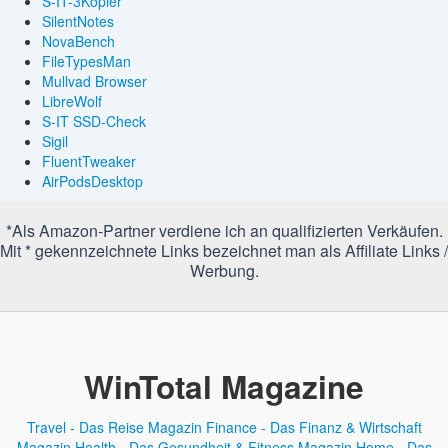
S-IT-3Kopier
SilentNotes
NovaBench
FileTypesMan
Mullvad Browser
LibreWolf
S-IT SSD-Check
Sigil
FluentTweaker
AirPodsDesktop
*Als Amazon-Partner verdiene ich an qualifizierten Verkäufen.
Mit * gekennzeichnete Links bezeichnet man als Affiliate Links /
Werbung.
WinTotal Magazine
Travel - Das Reise Magazin
Finance - Das Finanz & Wirtschaft
Magazin
Health - Das Gesundheit & Fitness Magazin
Home - Das