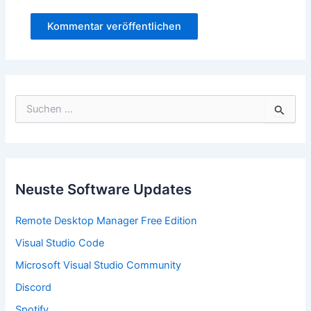
S
u
c
h
e
n
n
Neuste Software Updates
a
c
Remote Desktop Manager Free Edition
h
:
Visual Studio Code
Microsoft Visual Studio Community
Discord
Spotify