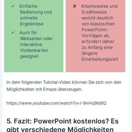
Einfache
Arbeitsweise und
Bedienung und
Erzählweise
schnelle
weicht deutlich
Ergebnisse
von klassischen
PowerPoint-
Auch für
Vorträgen ab,
Webseiten oder
erfordert daher
interaktive
zu Anfang eine
Visitenkarten
längere
geeignet
Einarbeitungszeit
In dem folgenden Tutorial-Video können Sie sich von den
Möglichkeiten mit Emaze überzeugen.
https://www.youtube.com/watch?v=I-9nHq9ld6Q
5. Fazit: PowerPoint kostenlos? Es
gibt verschiedene Möglichkeiten