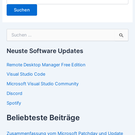
nach:
S
u
c
h
Neuste Software Updates
e
n
Remote Desktop Manager Free Edition
n
a
Visual Studio Code
c
Microsoft Visual Studio Community
h
:
Discord
Spotify
Beliebteste Beiträge
Zusammenfassung vom Microsoft Patchday und Update