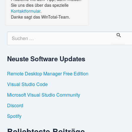
Sie uns dies über das spezielle
Kontaktformular
.
Danke sagt das WinTotal-Team.
S
u
c
h
Neuste Software Updates
e
n
n
Remote Desktop Manager Free Edition
a
c
Visual Studio Code
h
:
Microsoft Visual Studio Community
Discord
Spotify
Beliebteste Beiträge