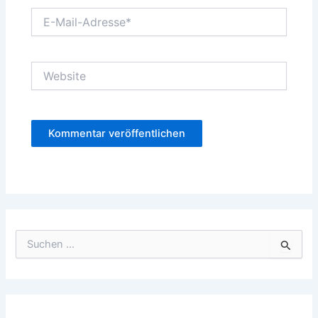
E-
Mail-
Adresse*
Website
S
u
c
h
e
n