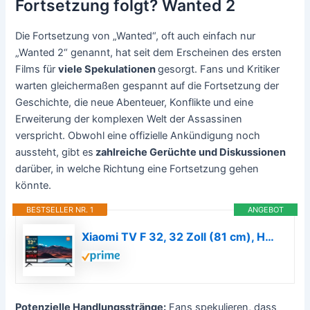
Fortsetzung folgt? Wanted 2
Die Fortsetzung von „Wanted“, oft auch einfach nur
„Wanted 2“ genannt, hat seit dem Erscheinen des ersten
Films für
viele Spekulationen
gesorgt. Fans und Kritiker
warten gleichermaßen gespannt auf die Fortsetzung der
Geschichte, die neue Abenteuer, Konflikte und eine
Erweiterung der komplexen Welt der Assassinen
verspricht. Obwohl eine offizielle Ankündigung noch
aussteht, gibt es
zahlreiche Gerüchte und Diskussionen
darüber, in welche Richtung eine Fortsetzung gehen
könnte.
BESTSELLER NR. 1
ANGEBOT
Xiaomi TV F 32, 32 Zoll (81 cm), HD, Smart TV, Fire OS7, Triple Tuner DVB-C/S/S2/T/T2, Dolby Audio™, DTS Virtual:X, DTS-HD, Sprachsteuerung mit Alexa, Kompatibel mit Apple AirPlay
Potenzielle Handlungsstränge:
Fans spekulieren, dass