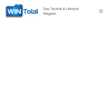
Zum
Inhalt
Das Technik & Lifestyle
Magazin
springen
Ma
Me