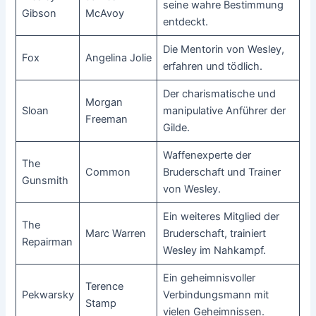
seine wahre Bestimmung
Gibson
McAvoy
entdeckt.
Die Mentorin von Wesley,
Fox
Angelina Jolie
erfahren und tödlich.
Der charismatische und
Morgan
Sloan
manipulative Anführer der
Freeman
Gilde.
Waffenexperte der
The
Common
Bruderschaft und Trainer
Gunsmith
von Wesley.
Ein weiteres Mitglied der
The
Marc Warren
Bruderschaft, trainiert
Repairman
Wesley im Nahkampf.
Ein geheimnisvoller
Terence
Pekwarsky
Verbindungsmann mit
Stamp
vielen Geheimnissen.