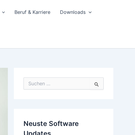
Beruf & Karriere
Downloads
S
u
c
h
e
n
n
Neuste Software
a
c
Updates
h