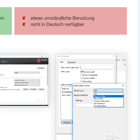
rn
etwas umständliche Benutzung
nicht in Deutsch verfügbar