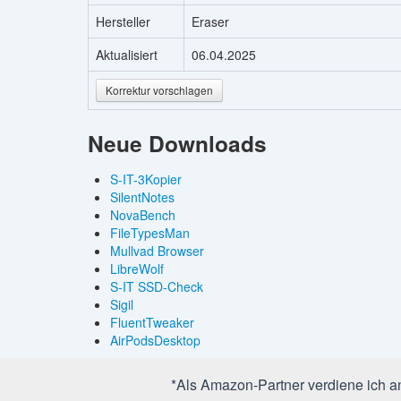
Hersteller
Eraser
Aktualisiert
06.04.2025
Korrektur vorschlagen
Neue Downloads
S-IT-3Kopier
SilentNotes
NovaBench
FileTypesMan
Mullvad Browser
LibreWolf
S-IT SSD-Check
Sigil
FluentTweaker
AirPodsDesktop
*Als Amazon-Partner verdiene ich an 