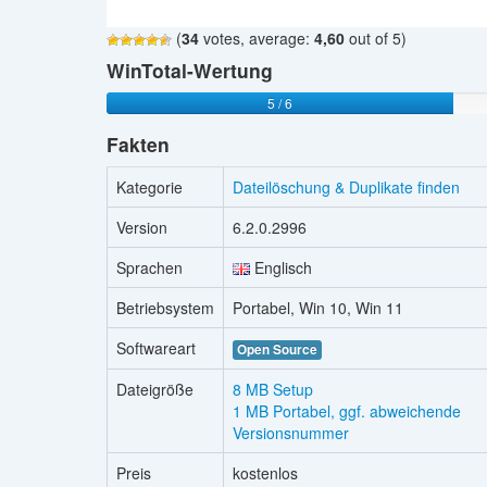
(
34
votes, average:
4,60
out of 5)
WinTotal-Wertung
5 / 6
Fakten
Kategorie
Dateilöschung & Duplikate finden
Version
6.2.0.2996
Sprachen
Englisch
Betriebsystem
Portabel, Win 10, Win 11
Softwareart
Open Source
Dateigröße
8 MB Setup
1 MB Portabel, ggf. abweichende
Versionsnummer
Preis
kostenlos