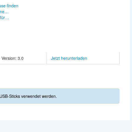
sse finden
eine…
 für…
Version: 3.0
Jetzt herunterladen
USB-Sticks verwendet werden.