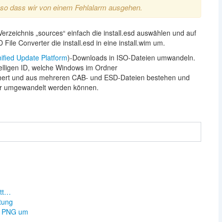
, so dass wir von einem Fehlalarm ausgehen.
eichnis „sources“ einfach die install.esd auswählen und auf
ile Converter die install.esd in eine install.wim um.
ified Update Platform
)-Downloads in ISO-Dateien umwandeln.
telligen ID, welche Windows im Ordner
hert und aus mehreren CAB- und ESD-Dateien bestehen und
er umgewandelt werden können.
n
itt…
tung
in PNG um