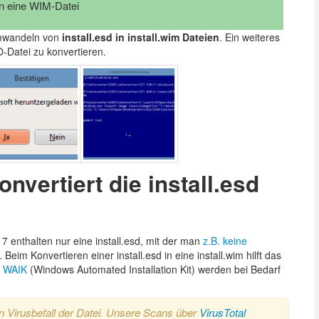
in eine WIM-Datei
Umwandeln von
install.esd in install.wim Dateien
. Ein weiteres
O-Datei zu konvertieren.
nvertiert die install.esd
 enthalten nur eine install.esd, mit der man
z.B. keine
. Beim Konvertieren einer install.esd in eine install.wim hilft das
m
WAIK
(Windows Automated Installation Kit) werden bei Bedarf
n Virusbefall der Datei. Unsere Scans über
VirusTotal