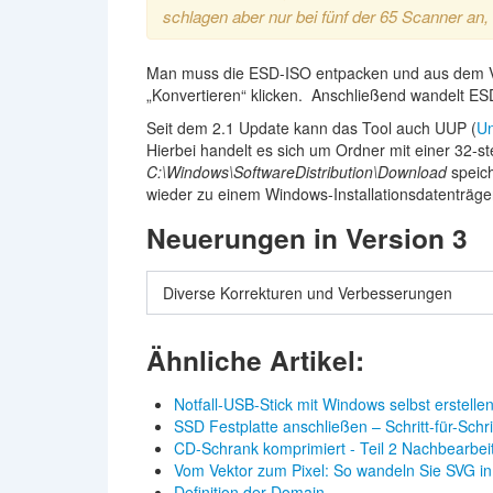
schlagen aber nur bei fünf der 65 Scanner an
Man muss die ESD-ISO entpacken und aus dem Verz
„Konvertieren“ klicken. Anschließend wandelt ESD F
Seit dem 2.1 Update kann das Tool auch UUP (
Un
Hierbei handelt es sich um Ordner mit einer 32-s
C:\Windows\SoftwareDistribution\Download
speic
wieder zu einem Windows-Installationsdatenträg
Neuerungen in Version 3
Diverse Korrekturen und Verbesserungen
Ähnliche Artikel:
Notfall-USB-Stick mit Windows selbst erstelle
SSD Festplatte anschließen – Schritt-für-Schr
CD-Schrank komprimiert - Teil 2 Nachbearbei
Vom Vektor zum Pixel: So wandeln Sie SVG 
Definition der Domain