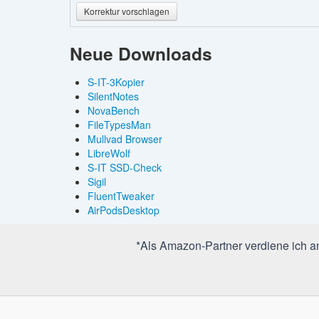
Korrektur vorschlagen
Neue Downloads
S-IT-3Kopier
SilentNotes
NovaBench
FileTypesMan
Mullvad Browser
LibreWolf
S-IT SSD-Check
Sigil
FluentTweaker
AirPodsDesktop
*Als Amazon-Partner verdiene ich an 