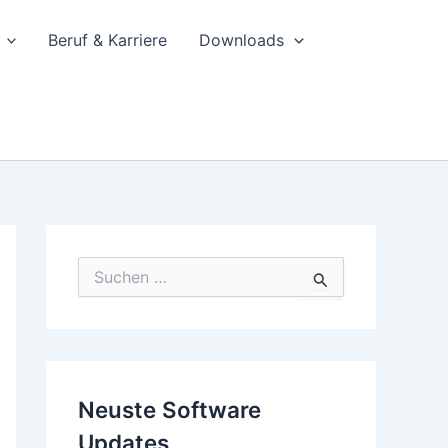
Beruf & Karriere
Downloads
S
u
c
h
e
n
n
Neuste Software
a
c
Updates
h