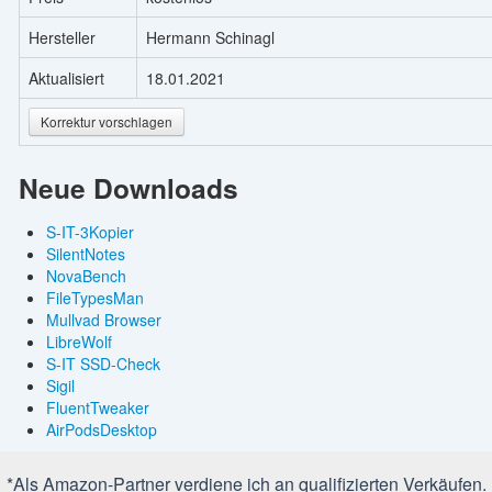
Hersteller
Hermann Schinagl
Aktualisiert
18.01.2021
Korrektur vorschlagen
Neue Downloads
S-IT-3Kopier
SilentNotes
NovaBench
FileTypesMan
Mullvad Browser
LibreWolf
S-IT SSD-Check
Sigil
FluentTweaker
AirPodsDesktop
*Als Amazon-Partner verdiene ich an qualifizierten Verkäufen.