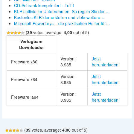
CD-Schrank komprimiert - Teil 1
KI-Richtlinie im Unternehmen: So regeln Sie den…
Kostenlos KI Bilder erstellen und viele weitere…
Microsoft PowerToys – die praktischen Helfer für…
(
39
votes, average:
4,00
out of 5)
Verfügbare
Downloads:
Version:
Jetzt
Freeware x86
3.935
herunterladen
Version:
Jetzt
Freeware x64
3.935
herunterladen
Version:
Jetzt
Freeware ia64
3.935
herunterladen
(
39
votes, average:
4,00
out of 5)