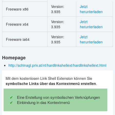
Version:
Jetzt
Freeware x86
3.935
herunterladen
Version:
Jetzt
Freeware x64
3.935
herunterladen
Version:
Jetzt
Freeware ia64
3.935
herunterladen
Homepage
http://schinagl.priv.at/nt/hardlinkshellext/hardlinkshellext.html
Mit dem kostenlosen Link Shell Extension können Sie
symbolische Links über das Kontextmenü erstellen
.
Eine Erstellung von symbolischen Verknüpfungen
Einbindung in das Kontextmenü