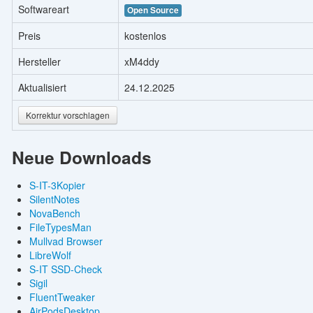
Softwareart
Open Source
Preis
kostenlos
Hersteller
xM4ddy
Aktualisiert
24.12.2025
Korrektur vorschlagen
Neue Downloads
S-IT-3Kopier
SilentNotes
NovaBench
FileTypesMan
Mullvad Browser
LibreWolf
S-IT SSD-Check
Sigil
FluentTweaker
AirPodsDesktop