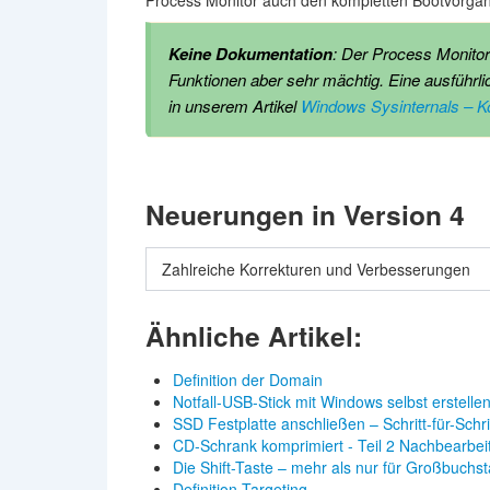
Process Monitor auch den kompletten Bootvorgang
Keine Dokumentation
: Der Process Monitor 
Funktionen aber sehr mächtig. Eine ausführl
in unserem Artikel
Windows Sysinternals – Ko
Neuerungen in Version 4
Zahlreiche Korrekturen und Verbesserungen
Ähnliche Artikel:
Definition der Domain
Notfall-USB-Stick mit Windows selbst erstelle
SSD Festplatte anschließen – Schritt-für-Schr
CD-Schrank komprimiert - Teil 2 Nachbearbei
Die Shift-Taste – mehr als nur für Großbuchs
Definition Targeting