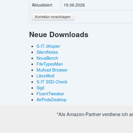
Aktualisiert
19.06.2026
Korrektur vorschlagen
Neue Downloads
S-IT-3Kopier
SilentNotes
NovaBench
FileTypesMan
Mullvad Browser
LibreWolf
S-IT SSD-Check
Sigil
FluentTweaker
AirPodsDesktop
*Als Amazon-Partner verdiene ich an 