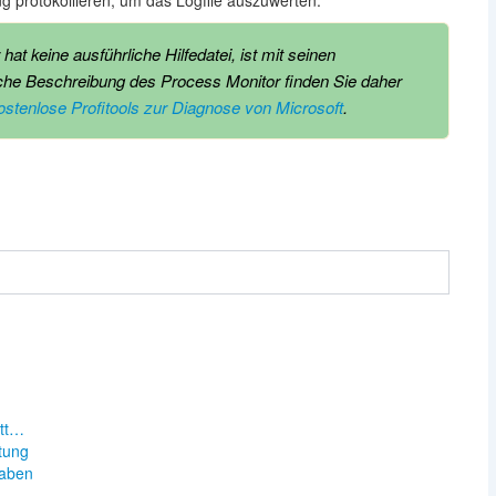
 protokollieren, um das Logfile auszuwerten.
hat keine ausführliche Hilfedatei, ist mit seinen
iche Beschreibung des Process Monitor finden Sie daher
stenlose Profitools zur Diagnose von Microsoft
.
n
itt…
tung
taben